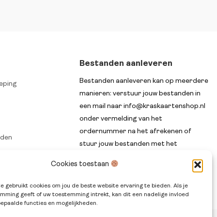
Bestanden aanleveren
Bestanden aanleveren kan op meerdere
eping
manieren: verstuur jouw bestanden in
een mail naar info@kraskaartenshop.nl
onder vermelding van het
ordernummer na het afrekenen of
rden
stuur jouw bestanden met het
n
ordernummer in de titel via WeTransfer.
Cookies toestaan
e gebruikt cookies om jou de beste website ervaring te bieden. Als je
mming geeft of uw toestemming intrekt, kan dit een nadelige invloed
epaalde functies en mogelijkheden.