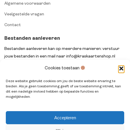
Algemene voorwaarden
Veelgestelde vragen
Contact
Bestanden aanleveren
Bestanden aanleveren kan op meerdere manieren: verstuur
jouw bestanden in een mail naar info@kraskaartenshop.nl
onder vermelding van het ordernummer na het afrekenen of
Cookies toestaan
stuur jouw bestanden met het ordernummer in de titel via
WeTransfer.
Deze website gebruikt cookies om jou de beste website ervaring te
bieden. Als je geen toestemming geeft of uw toestemming intrekt, kan
dit een nadelige invloed hebben op bepaalde functies en
mogelijkheden.
Accepteren
© Kraskaartenshop.nl 2014 - 2026. All rights reserved.
Terms
& Conditions
.
Privacy Policy
.