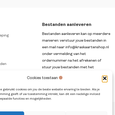
Bestanden aanleveren
Bestanden aanleveren kan op meerdere
eping
manieren: verstuur jouw bestanden in
een mail naar info@kraskaartenshop.nl
onder vermelding van het
ordernummer na het afrekenen of
rden
stuur jouw bestanden met het
n
ordernummer in de titel via WeTransfer.
Cookies toestaan
e gebruikt cookies om jou de beste website ervaring te bieden. Als je
mming geeft of uw toestemming intrekt, kan dit een nadelige invloed
epaalde functies en mogelijkheden.