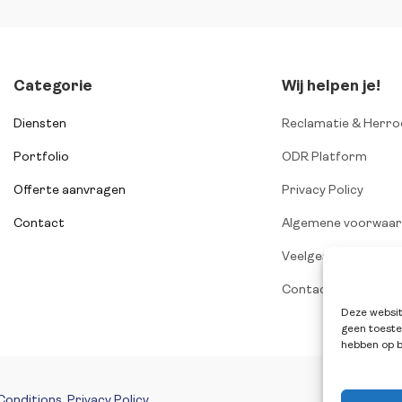
Categorie
Wij helpen je!
Diensten
Reclamatie & Herro
Portfolio
ODR Platform
Offerte aanvragen
Privacy Policy
Contact
Algemene voorwaa
Veelgestelde vrage
Contact
Deze websit
geen toeste
hebben op b
Conditions
.
Privacy Policy
.