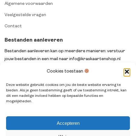
Algemene voorwaarden
Veelgestelde vragen
Contact
Bestanden aanleveren
Bestanden aanleveren kan op meerdere manieren: verstuur
jouw bestanden in een mail naar info@kraskaartenshop.nl
onder vermelding van het ordernummer na het afrekenen of
Cookies toestaan
stuur jouw bestanden met het ordernummer in de titel via
WeTransfer.
Deze website gebruikt cookies om jou de beste website ervaring te
bieden. Als je geen toestemming geeft of uw toestemming intrekt, kan
dit een nadelige invloed hebben op bepaalde functies en
mogelijkheden.
Accepteren
© Kraskaartenshop.nl 2014 - 2026. All rights reserved.
Terms
& Conditions
.
Privacy Policy
.