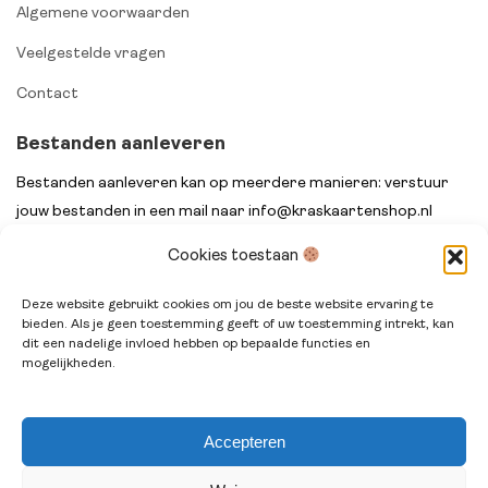
Algemene voorwaarden
Veelgestelde vragen
Contact
Bestanden aanleveren
Bestanden aanleveren kan op meerdere manieren: verstuur
jouw bestanden in een mail naar info@kraskaartenshop.nl
onder vermelding van het ordernummer na het afrekenen of
Cookies toestaan
stuur jouw bestanden met het ordernummer in de titel via
WeTransfer.
Deze website gebruikt cookies om jou de beste website ervaring te
bieden. Als je geen toestemming geeft of uw toestemming intrekt, kan
dit een nadelige invloed hebben op bepaalde functies en
mogelijkheden.
Accepteren
© Kraskaartenshop.nl 2014 - 2026. All rights reserved.
Terms
& Conditions
.
Privacy Policy
.